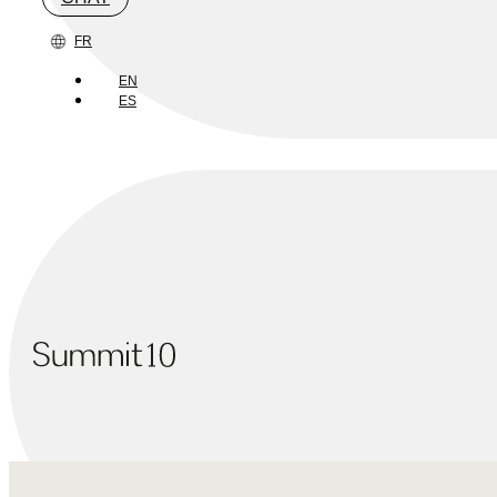
FR
EN
ES