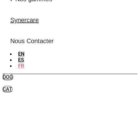
Synercare
Nous Contacter
EN
ES
FR
DOG
CAT