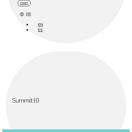
CHAT
FR
EN
ES