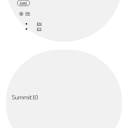
CHAT
FR
EN
ES