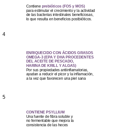
Contiene
prebióticos (FOS y MOS)
para estimular el crecimiento y la actividad
de las bacterias intestinales beneficiosas,
lo que resulta en beneficios postbióticos.
4
ENRIQUECIDO CON ÁCIDOS GRASOS
OMEGA-3 (EPA Y DHA PROCEDENTES
DEL ACEITE DE PESCADO,
HARINA DE KRILL Y ALGAS)
Por sus propiedades antiinflamatorias,
ayudan a reducir el picor y la inflamación,
a la vez que favorecen una piel sana
5
CONTIENE PSYLLIUM
Una fuente de fibra soluble y
no fermentable que mejora la
consistencia de las heces