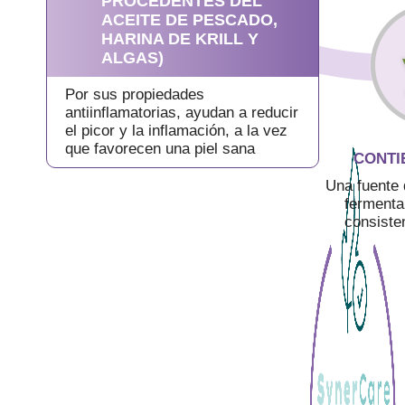
PROCEDENTES DEL
ACEITE DE PESCADO,
HARINA DE KRILL Y
ALGAS)
Por sus propiedades
antiinflamatorias, ayudan a reducir
el picor y la inflamación, a la vez
que favorecen una piel sana
CONTI
Una fuente 
fermenta
consiste