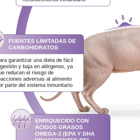
FUENTES LIMITADAS DE
CARBOHIDRATOS
ara garantizar una dieta de fácil
igestión y baja en alérgenos, ya
ue reducen el riesgo de
eacciones adversas al alimento
or parte del sistema inmunitario
ENRIQUECIDO CON
ÁCIDOS GRASOS
OMEGA-3 (EPA Y DHA