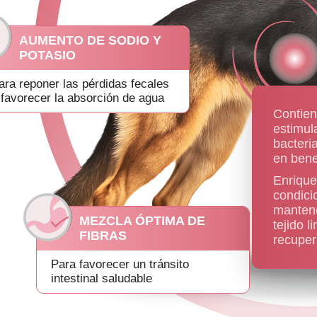
AUMENTO DE SODIO Y
POTASIO
ara reponer las pérdidas fecales
 favorecer la absorción de agua
Contie
estimula
bacteria
en bene
Enriqu
condici
mantene
MEZCLA ÓPTIMA DE
tejido l
FIBRAS
recuper
Para favorecer un tránsito
intestinal saludable