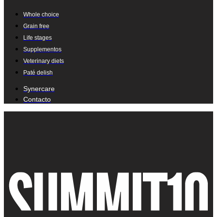
Whole choice
Grain free
Life stages
Supplementos
Veterinary diets
Paté delish
Synercare
Contacto