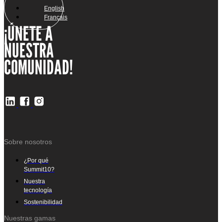
English
Français
¡ÚNETE A
NUESTRA
COMUNIDAD!
Sobre nosotros
¿Por qué
Summit10?
Nuestra
tecnología
Sostenibilidad
Nuestras gamas