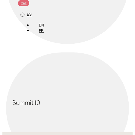
CAT
ES
EN
FR