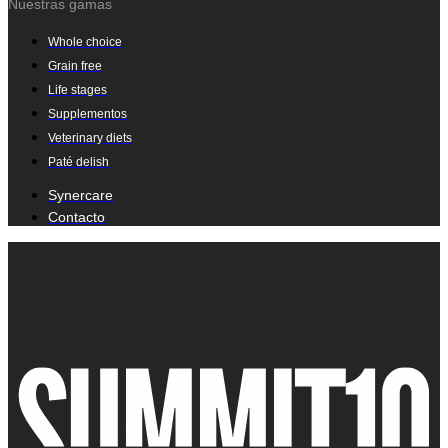
Nuestras gamas
Whole choice
Grain free
Life stages
Supplementos
Veterinary diets
Paté delish
Synercare
Contacto