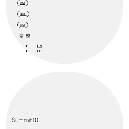
CAT
DOG
CAT
ES
EN
FR