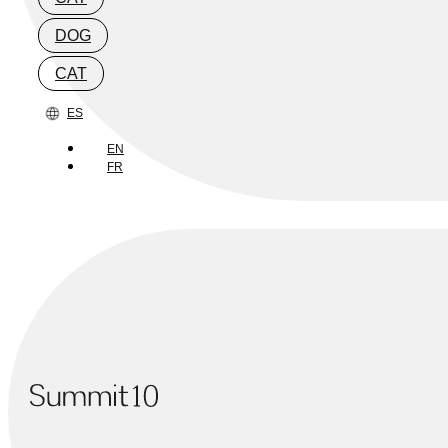
DOG
CAT
ES
EN
FR