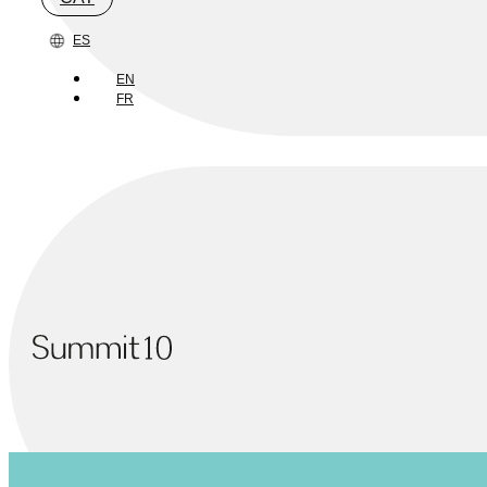
ES
EN
FR