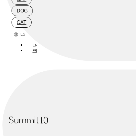
DOG
CAT
ES
EN
FR